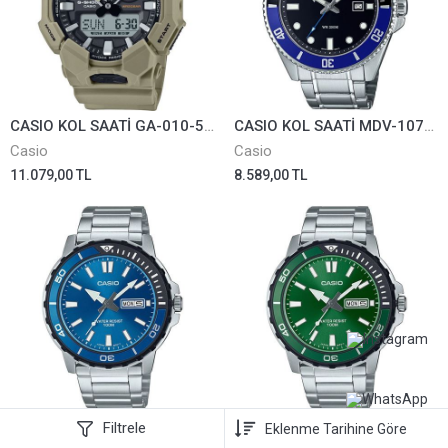
CASIO KOL SAATİ GA-010-5ADR
CASIO KOL SAATİ MDV-107D-1A2VDF
Casio
Casio
11.079,00 TL
8.589,00 TL
CASIO KOL SAATİ MTD-125D-2A1VDF
CASIO KOL SAATİ MTD-125D-3AVDF
Filtrele