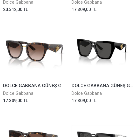
Dolce Gabbana
Dolce Gabbana
20.312,00 TL
17.309,00 TL
DOLCE GABBANA GÜNEŞ GÖZLÜĞÜ 4437-502/13
DOLCE GABBANA GÜNEŞ GÖZLÜĞÜ 4438-501/87
Dolce Gabbana
Dolce Gabbana
17.309,00 TL
17.309,00 TL