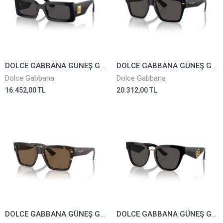
DOLCE GABBANA GÜNEŞ GÖZLÜĞÜ 4416-501/87
DOLCE GABBANA GÜNEŞ GÖZLÜĞÜ 4431-501/87
Dolce Gabbana
Dolce Gabbana
16.452,00 TL
20.312,00 TL
DOLCE GABBANA GÜNEŞ GÖZLÜĞÜ 4431-502/73
DOLCE GABBANA GÜNEŞ GÖZLÜĞÜ 4437-501/87