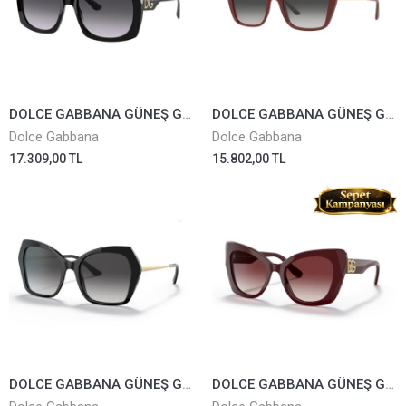
DOLCE GABBANA GÜNEŞ GÖZLÜĞÜ 4385-501/8G
DOLCE GABBANA GÜNEŞ GÖZLÜĞÜ 4399-3091/8G
Dolce Gabbana
Dolce Gabbana
17.309,00 TL
15.802,00 TL
DOLCE GABBANA GÜNEŞ GÖZLÜĞÜ 4399-501/8G
DOLCE GABBANA GÜNEŞ GÖZLÜĞÜ 4405-3091/8H