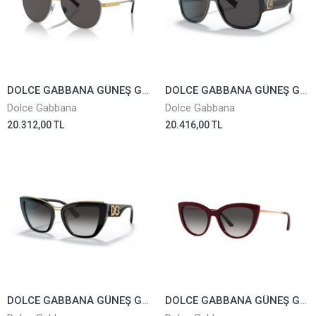
DOLCE GABBANA GÜNEŞ GÖZLÜĞÜ 2288-1313/87
DOLCE GABBANA GÜNEŞ GÖZLÜĞÜ 4389-501/87
Dolce Gabbana
Dolce Gabbana
20.312,00 TL
20.416,00 TL
DOLCE GABBANA GÜNEŞ GÖZLÜĞÜ 6144-501/8G
DOLCE GABBANA GÜNEŞ GÖZLÜĞÜ 4408-3091/8G