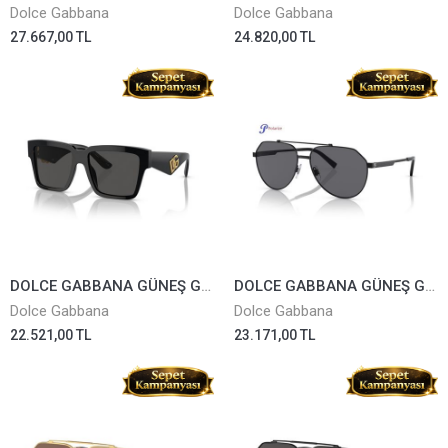
Dolce Gabbana
Dolce Gabbana
27.667,00 TL
24.820,00 TL
DOLCE GABBANA GÜNEŞ GÖZLÜĞÜ 4436-501/87
DOLCE GABBANA GÜNEŞ GÖZLÜĞÜ 2288-1106/81
Dolce Gabbana
Dolce Gabbana
22.521,00 TL
23.171,00 TL