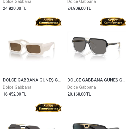
Dolce Gabbana
Dolce Gabbana
24.820,00 TL
24.808,00 TL
DOLCE GABBANA GÜNEŞ GÖZLÜĞÜ 4416-3429/73
DOLCE GABBANA GÜNEŞ GÖZLÜĞÜ 4354-501/81
Dolce Gabbana
Dolce Gabbana
16.452,00 TL
20.168,00 TL