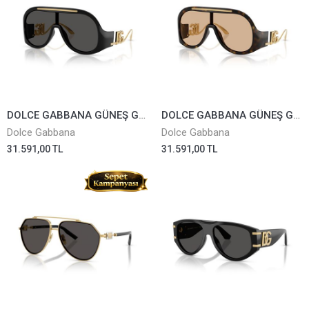
DOLCE GABBANA GÜNEŞ GÖZLÜĞÜ 6202-501/87
DOLCE GABBANA GÜNEŞ GÖZLÜĞÜ 6202-502/93
Dolce Gabbana
Dolce Gabbana
31.591,00 TL
31.591,00 TL