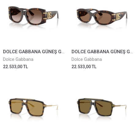
DOLCE GABBANA GÜNEŞ GÖZLÜĞÜ 4501-502/13
DOLCE GABBANA GÜNEŞ GÖZLÜĞÜ 4502-502/73
Dolce Gabbana
Dolce Gabbana
22.533,00 TL
22.533,00 TL