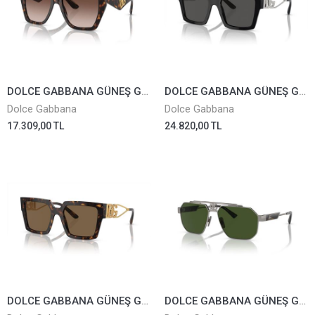
DOLCE GABBANA GÜNEŞ GÖZLÜĞÜ 4438-502/13
DOLCE GABBANA GÜNEŞ GÖZLÜĞÜ 4446-B-501/87
Dolce Gabbana
Dolce Gabbana
17.309,00 TL
24.820,00 TL
DOLCE GABBANA GÜNEŞ GÖZLÜĞÜ 4446-B-502/73
DOLCE GABBANA GÜNEŞ GÖZLÜĞÜ 2294-04/71