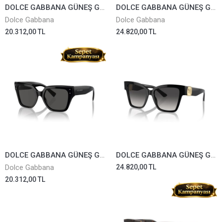
DOLCE GABBANA GÜNEŞ GÖZLÜĞÜ 4471-3312/87
DOLCE GABBANA GÜNEŞ GÖZLÜĞÜ 4470-502/13
Dolce Gabbana
Dolce Gabbana
20.312,00 TL
24.820,00 TL
DOLCE GABBANA GÜNEŞ GÖZLÜĞÜ 4471-501/87
DOLCE GABBANA GÜNEŞ GÖZLÜĞÜ 4470-501/8G
Dolce Gabbana
24.820,00 TL
20.312,00 TL