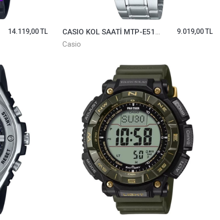
14.119,00 TL
CASIO KOL SAATİ MTP-E515D-8AVDF
9.019,00 TL
Casio