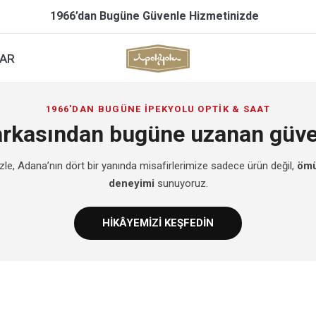
1966’dan Bugüne Güvenle Hizmetinizde
AR
1966'DAN BUGÜNE İPEKYOLU OPTİK & SAAT
markasından bugüne uzanan güve
izle, Adana’nın dört bir yanında misafirlerimize sadece ürün değil,
ömü
deneyimi
sunuyoruz.
HİKÂYEMİZİ KEŞFEDİN