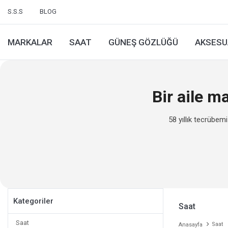
S.S.S
BLOG
MARKALAR
SAAT
GÜNEŞ GÖZLÜĞÜ
AKSESU
Bir aile 
58 yıllık tecrübem
Kategoriler
Saat
Saat
Saat
Anasayfa