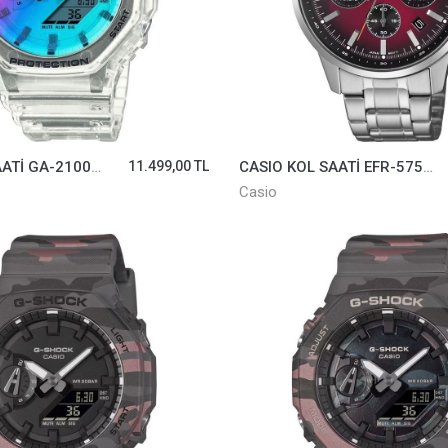
CASIO KOL SAATİ GA-2100SRS-7ADR
11.499,00 TL
CASIO KOL SAATİ EFR-575D-4ADF
Casio