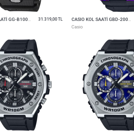
CASIO KOL SAATİ GG-B100XM-1ADR
31.319,00 TL
CASIO KOL SAATİ GBD-200SM-1A6DR
Casio