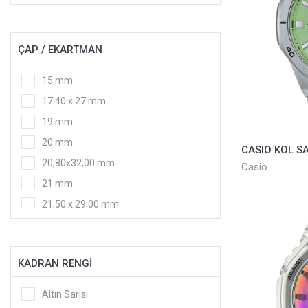
Sarı
Sarı - Beyaz
ÇAP / EKARTMAN
Saydam
Siyah
15 mm
Siyah - Beyaz
17.40 x 27 mm
Siyah - Çelik
19 mm
Siyah - Gri
20 mm
Siyah - Rose
20,80x32,00 mm
Casio
Siyah - Sarı
21 mm
Titanyum
21,50 x 29,00 mm
Turuncu
21,90x34,00 mm
Yeşil
22 mm
KADRAN RENGİ
23 mm
23,30x37,00 mm
Altın Sarısı
24 mm