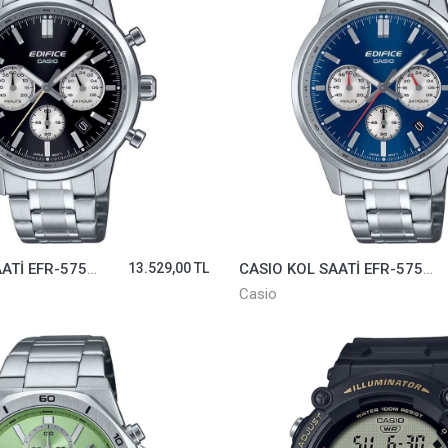
CASIO KOL SAATİ EFR-575D-1ADF
13.529,00 TL
CASIO KOL SAATİ EFR-575D-2ADF
Casio