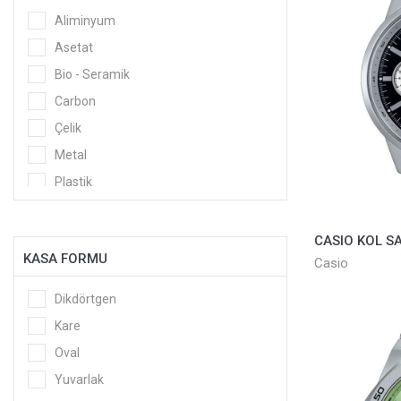
Seiko
Haki
Aliminyum
Swatch
Kahve - Rose
Asetat
Tissot
Kahverengi
Bio - Seramik
Ulysse Nardin
Kırmızı
Carbon
Versace
Krem
Çelik
Welder
Lacivert
Metal
Wesse
Mavi
Plastik
Metal
Plastik - Silikon
Metal - Gri
Seramik
Mor
KASA FORMU
Casio
Silikon
Pembe
Titanyum
Dikdörtgen
Pembe Altın
Kare
Pembe Altın - Gri
Oval
Renkli
Yuvarlak
Rose