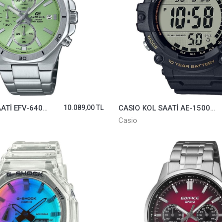
CASIO KOL SAATİ EFV-640D-3AVUDF
10.089,00 TL
CASIO KOL SAATİ AE-1500WHX-1AVDF
Casio