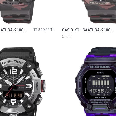
CASIO KOL SAATİ GA-2100CM-8ADR
12.329,00 TL
CASIO KOL SAATİ GA-2100CMD-8ADR
Casio