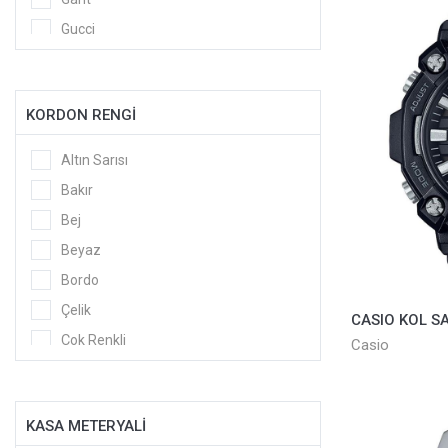
Gucci
Guess
Guess Collection
KORDON RENGİ
Hublot
Jaques Philippe
Altın Sarısı
Lacoste
Bakır
Longines
Bej
Michael Kors
Beyaz
Momentus
Bordo
Pacomarine
Çelik
Pierre Cardin
Çok Renkli
Casio
Quantum
Füme
Rado
Gri
Raymond Weil
KASA METERYALİ
Gümüş Sarı