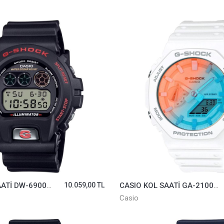
CASIO KOL SAATİ DW-6900TR-1DR
10.059,00 TL
CASIO KOL SAATİ GA-2100TL-7ADR
Casio