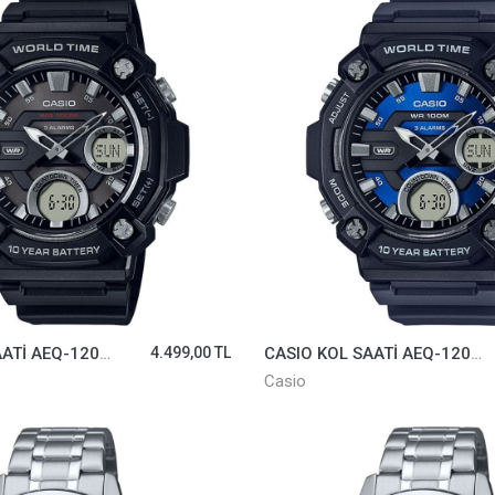
CASIO KOL SAATİ AEQ-120W-1AVDF
4.499,00 TL
CASIO KOL SAATİ AEQ-120W-2AVDF
Casio