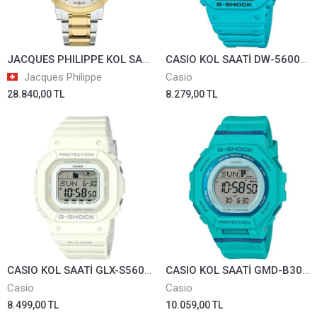
JACQUES PHILIPPE KOL SAATİ JPQLC327328N
CASIO KOL SAATİ DW-5600EP-2DR
Jacques Philippe
Casio
28.840,00 TL
8.279,00 TL
CASIO KOL SAATİ GLX-S5600-7BDR
CASIO KOL SAATİ GMD-B300SC-2DR
Casio
Casio
8.499,00 TL
10.059,00 TL