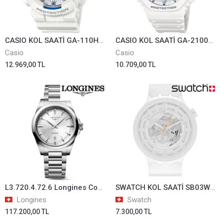
CASIO KOL SAATİ GA-110HDS-7ADR
CASIO KOL SAATİ GA-2100HDS-7ADR
Casio
Casio
12.969,00 TL
10.709,00 TL
L3.720.4.72.6 Longines Conquest Unisex Kol Saati L37204726
SWATCH KOL SAATİ SB03W100
Longines
Swatch
117.200,00 TL
7.300,00 TL