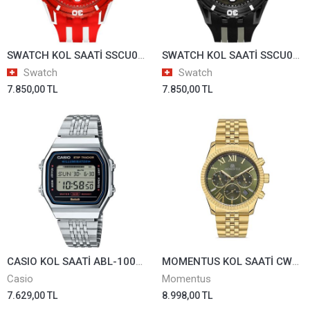
SWATCH KOL SAATİ SSCU09R100
SWATCH KOL SAATİ SSCU09B100
Swatch
Swatch
7.850,00 TL
7.850,00 TL
CASIO KOL SAATİ ABL-100WE-1ADF
MOMENTUS KOL SAATİ CW128G-15SG
Casio
Momentus
7.629,00 TL
8.998,00 TL