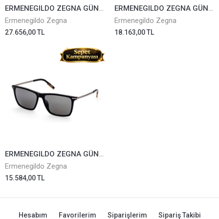
ERMENEGILDO ZEGNA GÜNEŞ GÖZLÜĞÜ EZ0237-01A
ERMENEGILDO ZEGNA GÜNEŞ GÖZLÜĞÜ EZ0206-01A
Ermenegildo Zegna
Ermenegildo Zegna
27.656,00 TL
18.163,00 TL
ERMENEGILDO ZEGNA GÜNEŞ GÖZLÜĞÜ EZ0184-01C
Ermenegildo Zegna
15.584,00 TL
Hesabım
Favorilerim
Siparişlerim
Sipariş Takibi