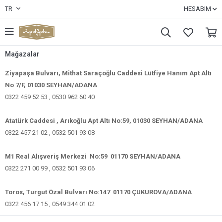
TR
HESABIM
Mağazalar
Ziyapaşa Bulvarı, Mithat Saraçoğlu Caddesi Lütfiye Hanım Apt Altı
No 7/F, 01030 SEYHAN/ADANA
0322 459 52 53 , 0530 962 60 40
Atatürk Caddesi , Arıkoğlu Apt Altı No:59, 01030 SEYHAN/ADANA
0322 457 21 02 , 0532 501 93 08
M1 Real Alışveriş Merkezi No:59 01170 SEYHAN/ADANA
0322 271 00 99 , 0532 501 93 06
Toros, Turgut Özal Bulvarı No:147 01170 ÇUKUROVA/ADANA
0322 456 17 15 , 0549 344 01 02