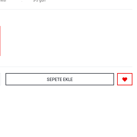
resi
3-5 gün
SEPETE EKLE