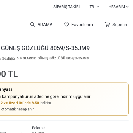
SIPARIŞ TAKIBI
TR
HESABIM
ARAMA
Favorilerim
Sepetim
 GÜNEŞ GÖZLÜĞÜ 8059/S-35JM9
POLAROID GÜNEŞ GÖZLÜĞÜ 8059/S-35JM9
 Gözlüğü
00 TL
anyası
i kampanyalı ürün adedine göre indirim uygulanır.
,
2 ve üzeri üründe %50
indirim.
e otomatik hesaplanır.
Polaroid