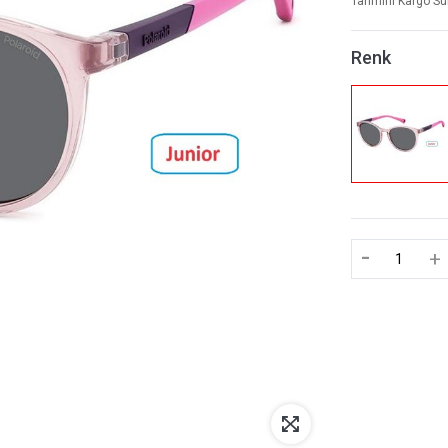
Tahmini Kargo Sü
Renk
-
+