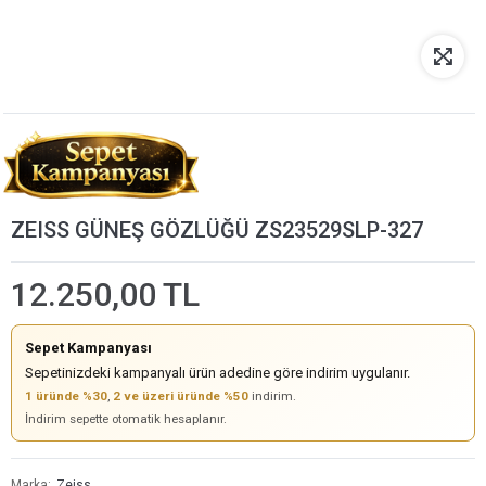
ZEISS GÜNEŞ GÖZLÜĞÜ ZS23529SLP-327
12.250,00 TL
Sepet Kampanyası
Sepetinizdeki kampanyalı ürün adedine göre indirim uygulanır.
1 üründe %30
,
2 ve üzeri üründe %50
indirim.
İndirim sepette otomatik hesaplanır.
Marka
Zeiss